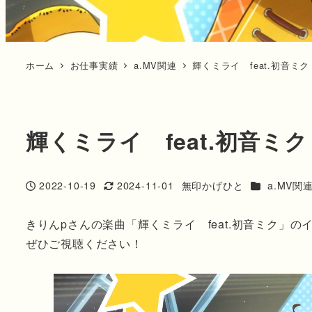
ホーム
お仕事実績
a.MV関連
輝くミライ feat.初音ミ
輝くミライ feat.初音ミ
カテゴリー
2022-10-19
2024-11-01
無印かげひと
a.MV関
投稿日
更新日
著
者
きりんpさんの楽曲「輝くミライ feat.初音ミク」
ぜひご視聴ください！