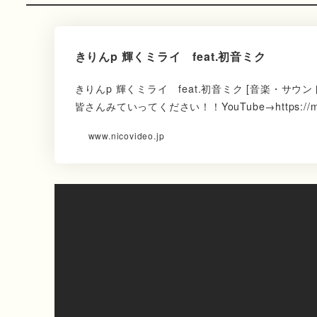
きりんp 輝くミライ feat.初音ミク
きりんp 輝くミライ feat.初音ミク [音楽・サウ
皆さんみていってください！！YouTube→https://m.y
www.nicovideo.jp