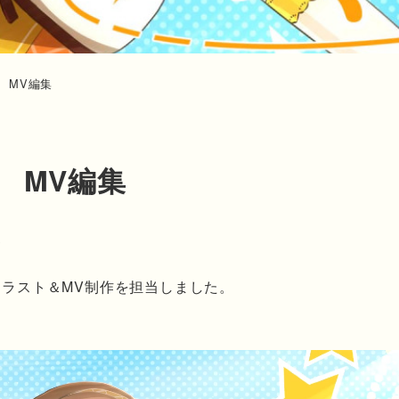
ク MV編集
ク MV編集
連
のイラスト＆MV制作を担当しました。