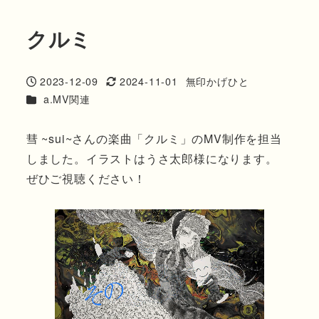
クルミ
2023-12-09
2024-11-01
無印かげひと
投稿日
更新日
著
カテゴリー
a.MV関連
者
彗 ~sui~さんの楽曲「クルミ」のMV制作を担当
しました。イラストはうさ太郎様になります。
ぜひご視聴ください！