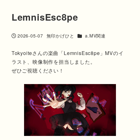
LemnisEsc8pe
カテゴリー
2026-05-07
無印かげひと
a.MV関連
投稿日
著
者
Tokyoiteさんの楽曲「LemnisEsc8pe」MVのイ
ラスト、映像制作を担当しました。
ぜひご視聴ください！