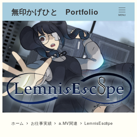
無印かげひと Portfolio
MENU
ホーム
お仕事実績
a.MV関連
LemnisEsc8pe